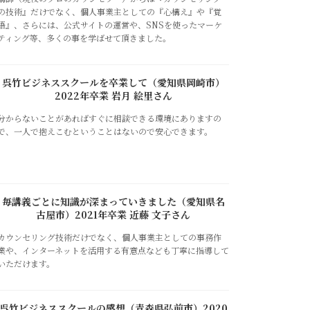
の技術』だけでなく、個人事業主としての『心構え』や『覚
悟』、さらには、公式サイトの運営や、SNSを使ったマーケ
ティング等、多くの事を学ばせて頂きました。
呉竹ビジネススクールを卒業して（愛知県岡崎市）
2022年卒業 岩月 絵里さん
分からないことがあればすぐに相談できる環境にありますの
で、一人で抱えこむということはないので安心できます。
毎講義ごとに知識が深まっていきました（愛知県名
古屋市）2021年卒業 近藤 文子さん
カウンセリング技術だけでなく、個人事業主としての事務作
業や、インターネットを活用する有意点なども丁寧に指導して
いただけます。
呉竹ビジネススクールの感想（青森県弘前市）2020