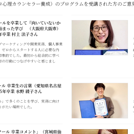
ロ心理カウンセラー養成）のプログラムを受講された方のご意
ールを卒業して『向いていないか
始まった学び （大阪府大阪市）
6年卒業 村上 法子さん
ブマーケティングや開業実務、個人事業
、ゼロからスタートする人に必要な内
印象的でした。最初から総合的に学べ
際の行動につなげやすいと感じまし
ール 卒業生の言葉（愛知県名古屋
25年卒業 水野 綾子さん
ル」で多くのことを学び、実務に向け
りがたい場所でした。
クール 卒業コメント」（宮城県仙