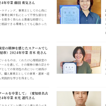
24年卒業 藤田 勇気さん
マーケティング、事業主としての心得に
て事業を興す私にとって不安な部分を
トを数多く得られる貴重な時間でし
に相談できる環境もとても心強かった
。
談室の精神を感じたスクールでし
市）2024年卒業 青木 亮さん
ているものは、くれたけ心理相談室の
クールを通して、その精神の懐の深さや
グとしての有効性の点について納得が
す。個人事業主としての営業・運営・経
ん実践的な学びを得ました。
クールを卒業して」（愛知県名古
24年卒業 末光 道代さん
てクライアント様にどう寄り添うべき