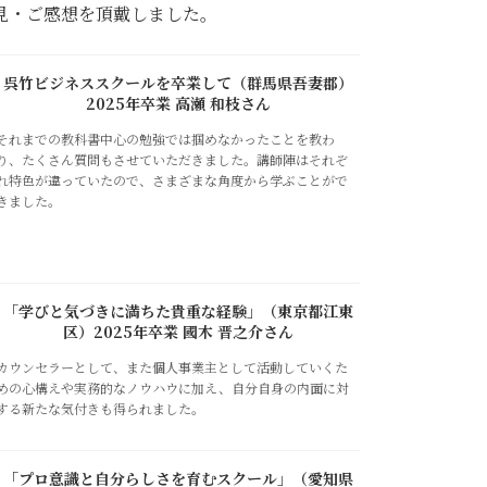
見・ご感想を頂戴しました。
呉竹ビジネススクールを卒業して（群馬県吾妻郡）
2025年卒業 高瀬 和枝さん
それまでの教科書中心の勉強では掴めなかったことを教わ
り、たくさん質問もさせていただきました。講師陣はそれぞ
れ特色が違っていたので、さまざまな角度から学ぶことがで
きました。
「学びと気づきに満ちた貴重な経験」（東京都江東
区）2025年卒業 國木 晋之介さん
カウンセラーとして、また個人事業主として活動していくた
めの心構えや実務的なノウハウに加え、自分自身の内面に対
する新たな気付きも得られました。
「プロ意識と自分らしさを育むスクール」（愛知県