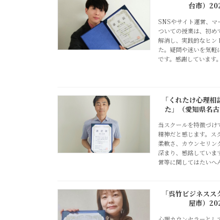
台市）20
SNSやサイト運営、
ついての授業は、初め
解消し、実践的なヒン
た。疑問や迷いを気軽
です。感謝しています
「くれたけ心理相
た」（愛知県名古屋
当スクールを特徴づけ
精神だと感じます。ス
柔軟さ、カウンセリン
深まり、感銘していま
営等に関してはたいへ
「呉竹ビジネスス
屋市）20
心理カウンセラーとし