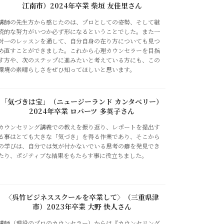
江南市）2024年卒業 柴垣 友佳里さん
講師の先生方から感じたのは、プロとしての姿勢、そして継
続的な努力がいつか必ず形になるということでした。また一
対一のレッスンを通して、自分自身の在り方についても見つ
め直すことができました。これから心理カウンセラーを目指
す方や、次のステップに進みたいと考えている方にも、この
環境の素晴らしさをぜひ知ってほしいと思います。
「気づきは宝」（ニュージーランド カンタベリー）
2024年卒業 ロバーツ 多英子さん
カウンセリング講義での教えを振り返り、レポートを提出す
る事はとても大きな「気づき」を得る作業であり、そこから
の学びは、自分では気が付かないでいる思考の癖を発見でき
たり、ポジティブな結果をもたらす事に役立ちました。
〈呉竹ビジネススクールを卒業して〉（三重県津
市）2023年卒業 大野 快人さん
講師（現役のプロのカウンセラー）からは『カウンセリング