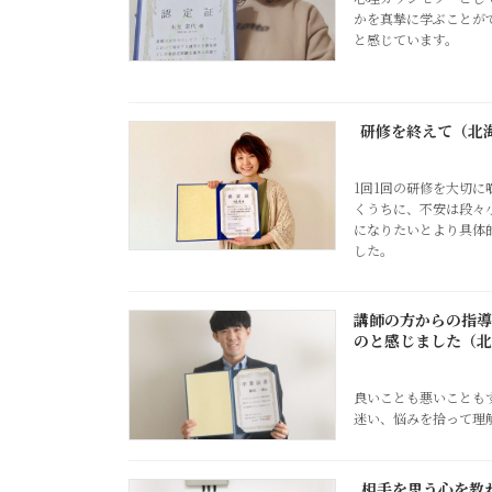
かを真摯に学ぶことが
と感じています。
研修を終えて（北海
1回1回の研修を大切
くうちに、不安は段々
になりたいとより具体
した。
講師の方からの指導
のと感じました（北海
良いことも悪いことも
迷い、悩みを拾って理
相手を思う心を教