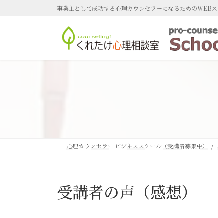
コ
ナ
事業主として成功する心理カウンセラーになるためのWEBス
ン
ビ
テ
ゲ
ン
ー
ツ
シ
へ
ョ
ス
ン
キ
に
ッ
移
プ
動
心理カウンセラー ビジネススクール（受講者募集中）
受講者の声（感想）