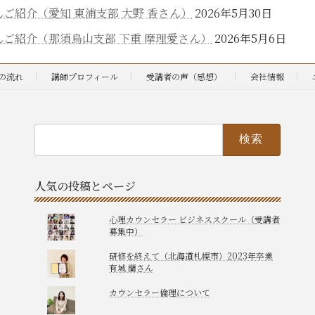
ご紹介（愛知 東浦支部 大野 香さん）
2026年5月30日
ご紹介（那須烏山支部 下重 摩理愛さん）
2026年5月6日
の流れ
講師プロフィール
受講者の声（感想）
会社情報
検
索:
人気の投稿とページ
心理カウンセラー ビジネススクール（受講者
募集中）
研修を終えて（北海道札幌市）2023年卒業
有城 蘭さん
カウンセラー倫理について