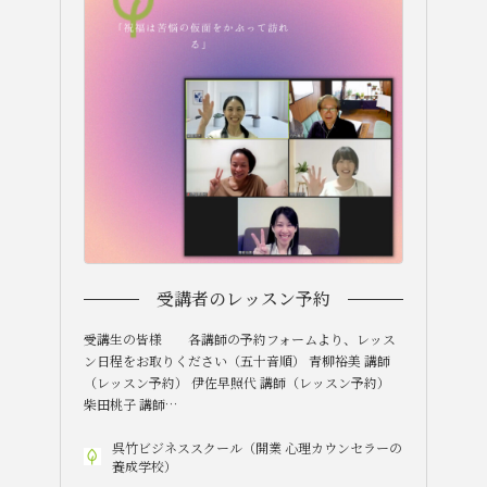
受講者のレッスン予約
受講生の皆様 各講師の予約フォームより、レッス
ン日程をお取りください（五十音順） 青柳裕美 講師
（レッスン予約） 伊佐早照代 講師（レッスン予約）
柴田桃子 講師…
呉竹ビジネススクール（開業 心理カウンセラーの
養成学校）