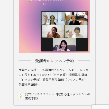
受講者のレッスン予約
受講生の皆様 各講師の予約フォームより、レッス
ン日程をお取りください（五十音順） 青柳裕美 講師
（レッスン予約） 伊佐早照代 講師（レッスン予約）
柴田桃子 講師…
呉竹ビジネススクール（開業 心理カウンセラーの
養成学校）