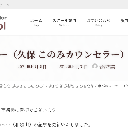
クール
ホーム
スクール案内
お問い合わせ
呉
Top
School
Entry
ー（久保 このみカウンセラー
最
2022年10月31日
2022年10月31日
青柳裕美
終
更
新
日
時
呉竹ビジネススクール ブログ
あおやぎ（浜松）のつぶやき
学びのコーナー（久
:
。事務局の青柳でございます。
セラー（和歌山）の記事を更新いたしました。