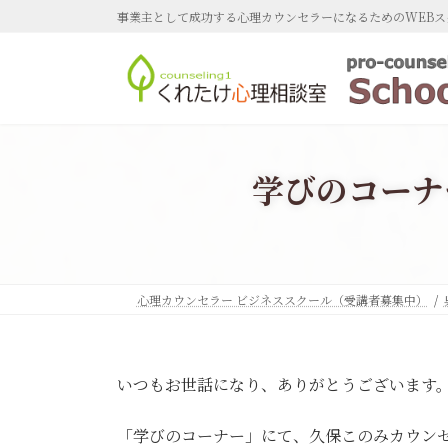
コ
ナ
事業主として成功する心理カウンセラーになるためのWEBス
ン
ビ
テ
ゲ
ン
ー
ツ
シ
へ
ョ
ス
ン
キ
に
学びのコーナ
ッ
移
プ
動
心理カウンセラー ビジネススクール（受講者募集中）
いつもお世話になり、ありがとうございます
「学びのコーナー」にて、久保このみカウン