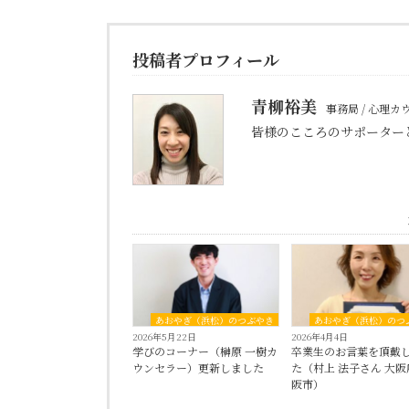
投稿者プロフィール
青柳裕美
事務局 / 心理
皆様のこころのサポーター
あおやぎ（浜松）のつぶやき
あおやぎ（浜松）のつ
2026年5月22日
2026年4月4日
学びのコーナー（榊原 一樹カ
卒業生のお言葉を頂戴
ウンセラー）更新しました
た（村上 法子さん 大阪
阪市）