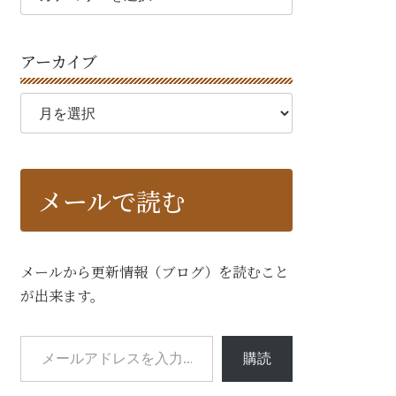
ゴ
リ
ー
アーカイブ
ア
ー
カ
イ
ブ
メールで読む
メールから更新情報（ブログ）を読むこと
が出来ます。
メールアドレスを入力...
購読