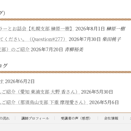
グ）
ウンセラーとお話会【札幌支部 榊原一樹】
2026年8月1日
榊原一樹
さい。（Question#277）
2026年7月30日
柴田桃子
支部）のご紹介
2026年7月20日
青柳裕美
ログ
す
2026年6月2日
ご紹介（愛知 東浦支部 大野 香さん）
2026年5月30日
ご紹介（那須烏山支部 下重 摩理愛さん）
2026年5月6日
の流れ
講師プロフィール
受講者の声（感想）
会社情報