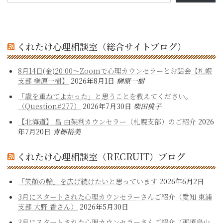
くれたけ心理相談室（総合サイトブログ）
8月14日(金)20:00～Zoomで心理カウンセラーとお話会【札幌
支部 榊原一樹】
2026年8月1日
榊原一樹
「歳を重ねてよかった」と思うことを教えてください。
（Question#277）
2026年7月30日
柴田桃子
【北海道】 畠 由架利カウンセラー（札幌支部）のご紹介
2026
年7月20日
青柳裕美
くれたけ心理相談室（RECRUIT）ブログ
「笑顔の輪」を広げ続けたいと思っています
2026年6月2日
3月にスタートされた心理カウンセラーさんご紹介（愛知 東浦
支部 大野 香さん）
2026年5月30日
3月にスタートされた心理カウンセラーさんご紹介（那須烏山