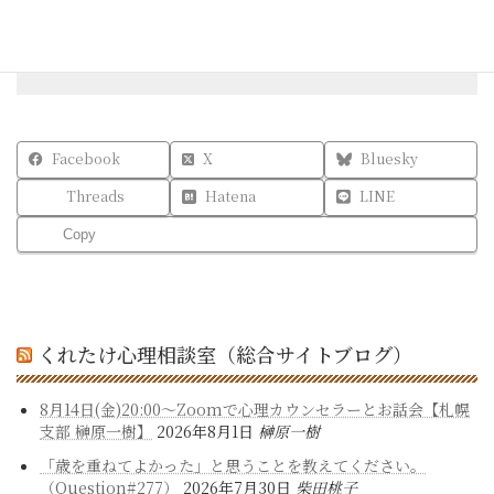
入校エントリー
Facebook
X
Bluesky
Threads
Hatena
LINE
Copy
くれたけ心理相談室（総合サイトブログ）
8月14日(金)20:00～Zoomで心理カウンセラーとお話会【札幌
支部 榊原一樹】
2026年8月1日
榊原一樹
「歳を重ねてよかった」と思うことを教えてください。
（Question#277）
2026年7月30日
柴田桃子