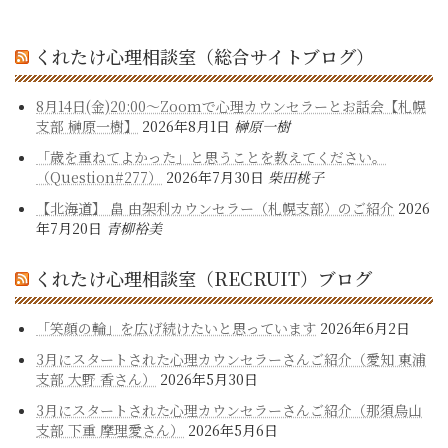
くれたけ心理相談室（総合サイトブログ）
8月14日(金)20:00～Zoomで心理カウンセラーとお話会【札幌
支部 榊原一樹】
2026年8月1日
榊原一樹
「歳を重ねてよかった」と思うことを教えてください。
（Question#277）
2026年7月30日
柴田桃子
【北海道】 畠 由架利カウンセラー（札幌支部）のご紹介
2026
年7月20日
青柳裕美
くれたけ心理相談室（RECRUIT）ブログ
「笑顔の輪」を広げ続けたいと思っています
2026年6月2日
3月にスタートされた心理カウンセラーさんご紹介（愛知 東浦
支部 大野 香さん）
2026年5月30日
3月にスタートされた心理カウンセラーさんご紹介（那須烏山
支部 下重 摩理愛さん）
2026年5月6日